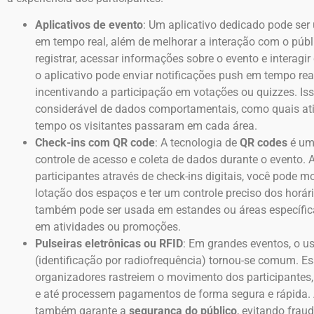
Aplicativos de evento
: Um aplicativo dedicado pode ser
em tempo real, além de melhorar a interação com o públ
registrar, acessar informações sobre o evento e interagi
o aplicativo pode enviar notificações push em tempo rea
incentivando a participação em votações ou quizzes. I
considerável de dados comportamentais, como quais at
tempo os visitantes passaram em cada área.
Check-ins com QR code
: A tecnologia de
QR codes
é uma
controle de acesso e coleta de dados durante o evento. A
participantes através de check-ins digitais, você pode mo
lotação dos espaços e ter um controle preciso dos horá
também pode ser usada em estandes ou áreas específic
em atividades ou promoções.
Pulseiras eletrônicas ou RFID
: Em grandes eventos, o u
(identificação por radiofrequência) tornou-se comum. E
organizadores rastreiem o movimento dos participantes
e até processem pagamentos de forma segura e rápida. 
também garante a
segurança do público
, evitando frau