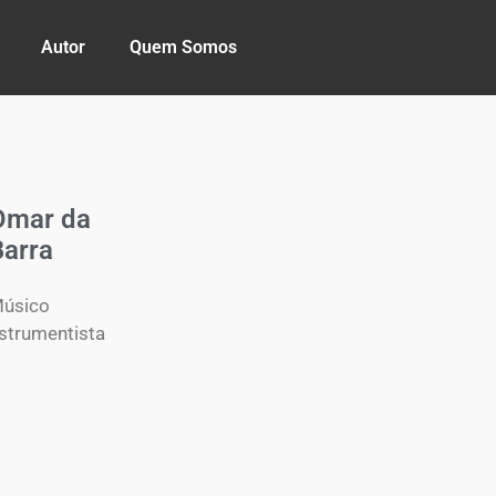
Autor
Quem Somos
Omar da
Barra
úsico
strumentista