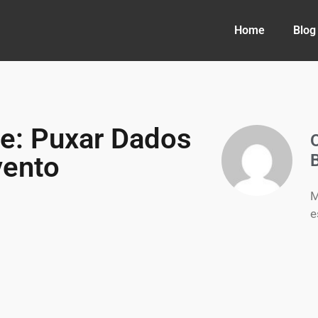
Home
Blog
e: Puxar Dados
vento
M
e